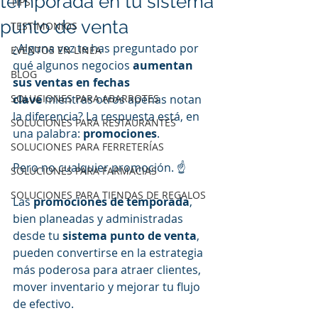
temporada en tu sistema
TIPS
punto de venta
TESTIMONIOS
¿Alguna vez te has preguntado por 
EVENTOS EN LINEA
qué algunos negocios 
aumentan 
BLOG
sus ventas en fechas 
SOLUCIONES PARA ABARROTES
clave
 mientras otros apenas notan 
la diferencia? La respuesta está, en 
SOLUCIONES PARA RESTAURANTES
una palabra: 
promociones
.
SOLUCIONES PARA FERRETERÍAS
Pero no cualquier promoción. ☝
SOLUCIONES PARA FARMACIAS
SOLUCIONES PARA TIENDAS DE REGALOS
Las 
promociones de temporada
, 
bien planeadas y administradas 
desde tu 
sistema punto de venta
, 
pueden convertirse en la estrategia 
más poderosa para atraer clientes, 
mover inventario y mejorar tu flujo 
de efectivo.