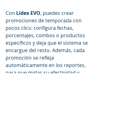
Con 
Lidex EVO
, puedes crear 
promociones de temporada con 
pocos clics: configura fechas, 
porcentajes, combos o productos 
específicos y deja que el sistema se 
encargue del resto. Además, cada 
promoción se refleja 
automáticamente en los reportes, 
para que midas su efectividad y 
ajustes tu estrategia en tiempo real.
💬 Imagina poder lanzar tu 
promoción navideña desde el 
sistema y recibir reportes diarios de 
qué productos son los más 
vendidos. Eso no es suerte, 
es 
control y estrategia.