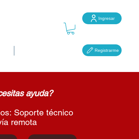
Ingresar
ube
Registrarme
ocal
Más...
esitas ayuda?
os: Soporte técnico
vía remota