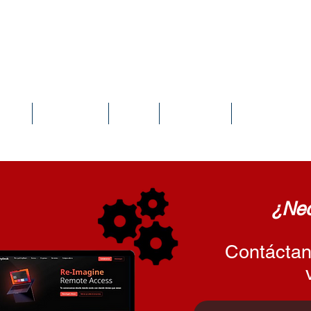
idexEVO Sistema Punto de Venta en la N
orte
Tutoriales
Blog
En Línea
Instalación L
¿Nec
Contáctan