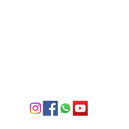
 Privacidad
Términos y Condiciones del
Política de 
Servicio
26 Lidex Sistemas. Este sitio fue diseñado por
Lidex WEB
.
WA:2411