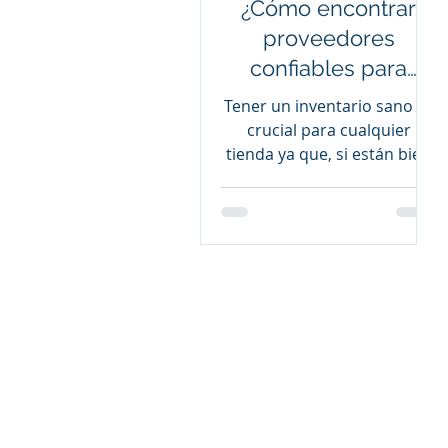
¿Cómo encontrar
proveedores
confiables para
mantener un
Tener un inventario sano es
inventario sano en
crucial para cualquier
tienda ya que, si están bien
mi tienda de
gestionados te aseguras de
abarrotes?
que siempre habrá
productos.
Aviso de
© 20