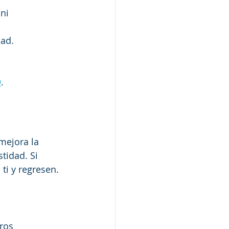
ni 
ad.  
O
.
mejora la 
tidad. Si 
ti y regresen.
ros 