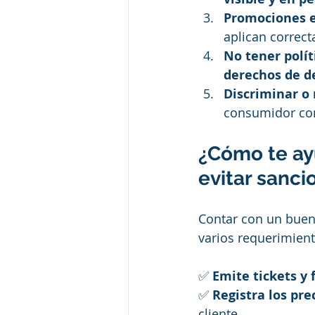
Promociones e
aplican correct
No tener polít
derechos de d
Discriminar o 
consumidor con
¿Cómo te ay
evitar sanci
Contar con un buen
varios requerimient
✅ 
Emite tickets y 
✅ 
Registra los pre
cliente.  