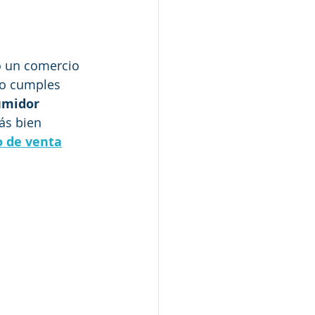
 o un comercio 
no cumples 
umidor
ás bien 
o de venta