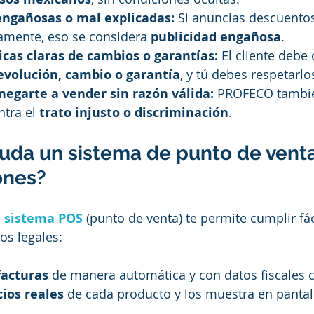
ngañosas o mal explicadas:
 Si anuncias descuento
amente, eso se considera 
publicidad engañosa
.
icas claras de cambios o garantías:
 El cliente debe
evolución, cambio o garantía
, y tú debes respetarlo
negarte a vender sin razón válida:
 PROFECO tambié
tra el 
trato injusto o discriminación
.
uda un sistema de punto de venta
ones?
 
sistema POS
 (punto de venta) te permite cumplir fá
os legales:
facturas
 de manera automática y con datos fiscales c
cios reales
 de cada producto y los muestra en pantall