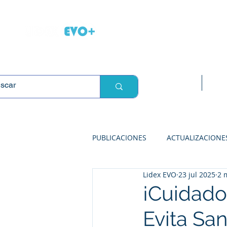
L
Inicio
Sop
PUBLICACIONES
ACTUALIZACIONE
Lidex EVO
23 jul 2025
2 
SOLUCIONES PARA ABARROTES
¡Cuidado
Evita Sa
SOLUCIONES PARA FARMACIAS