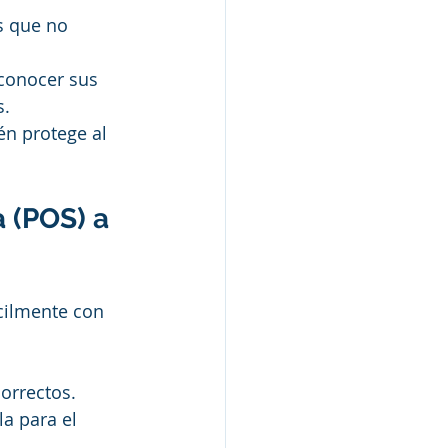
s que no 
 conocer sus 
s.
n protege al 
 (POS) a 
cilmente con 
orrectos.  
a para el 