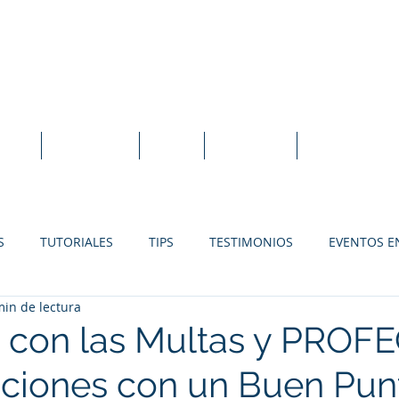
idexEVO Sistema Punto de Venta en la N
orte
Tutoriales
Blog
En Línea
Instalación L
S
TUTORIALES
TIPS
TESTIMONIOS
EVENTOS E
min de lectura
SOLUCIONES PARA RESTAURANTES
SOLUCIONES PARA FER
 con las Multas y PROF
nciones con un Buen Pun
SOLUCIONES PARA TIENDAS DE REGALOS