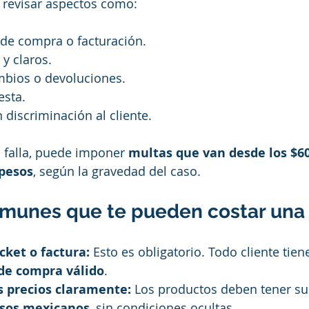
 revisar aspectos como:
e compra o facturación.
 y claros.
mbios o devoluciones.
esta.
n discriminación al cliente.
 falla, puede imponer 
multas que van desde los $6
 pesos
, según la gravedad del caso.
omunes que te pueden costar una
cket o factura:
 Esto es obligatorio. Todo cliente tie
de compra válido
.
s precios claramente:
 Los productos deben tener su
esos mexicanos
, sin condiciones ocultas.