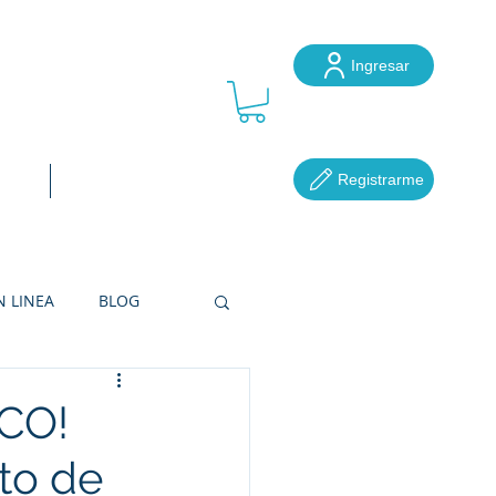
Ingresar
ube
Registrarme
ocal
Más...
N LINEA
BLOG
RETERÍAS
ECO!
to de