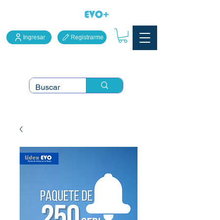
Ingresar
Registrarme
LidexEVO Sistema Punto
de Venta en la Nube