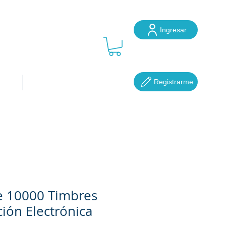
Ingresar
ube
Registrarme
ocal
Más...
e 10000 Timbres
ción Electrónica