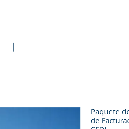
idexEVO Sistema Punto de Venta en la N
orte
Tutoriales
Blog
En Línea
Instalación L
Paquete d
de Factura