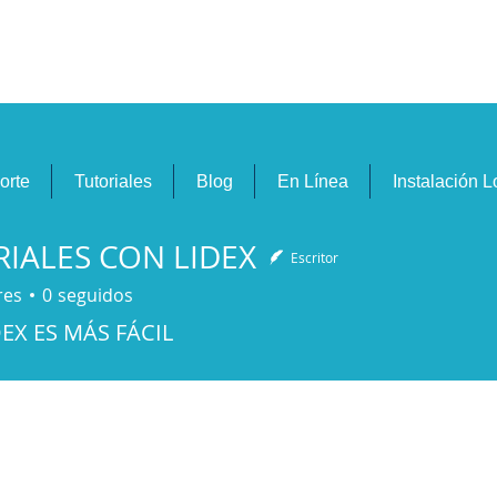
idexEVO Sistema Punto de Venta en la N
orte
Tutoriales
Blog
En Línea
Instalación L
IALES CON LIDEX
Escritor
res
0
seguidos
LES CON LIDEX
EX ES MÁS FÁCIL