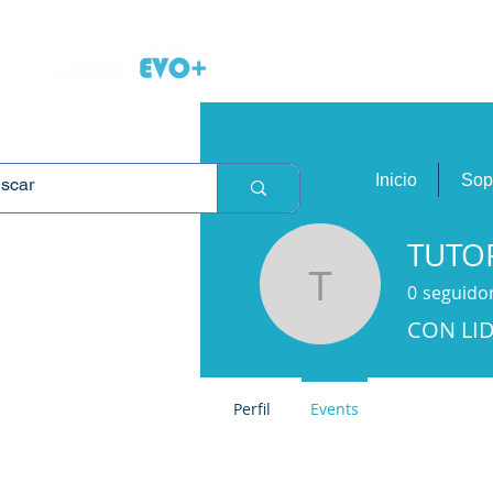
L
Inicio
Sop
TUTOR
0
seguido
TUTORIA
CON LID
Perfil
Events