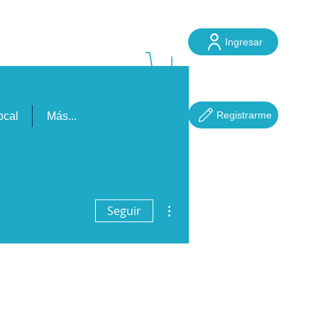
Ingresar
ube
Registrarme
ocal
Más...
Más acciones
Seguir