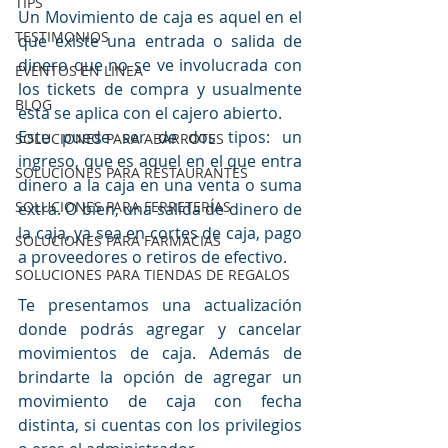
TIPS
Un Movimiento de caja es aquel en el 
TESTIMONIOS
que existe una entrada o salida de 
dinero que no se ve involucrada con 
EVENTOS EN LINEA
los tickets de compra y usualmente 
BLOG
esta se aplica con el cajero abierto.
Este puede ser de dos tipos: un 
SOLUCIONES PARA ABARROTES
ingreso, que es aquel en el que entra 
SOLUCIONES PARA RESTAURANTES
dinero a la caja en una venta o suma 
SOLUCIONES PARA FERRETERÍAS
extra. O bien, una salida de dinero de 
la caja, ya sea en cortes de caja, pago 
SOLUCIONES PARA FARMACIAS
a proveedores o retiros de efectivo.
SOLUCIONES PARA TIENDAS DE REGALOS
Te presentamos una actualización 
donde podrás agregar y cancelar 
movimientos de caja. Además de 
brindarte la opción de agregar un 
movimiento de caja con fecha 
distinta, si cuentas con los privilegios 