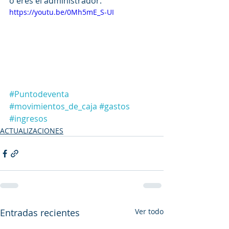
o eres el administrador.
https://youtu.be/0Mh5mE_S-UI
#Puntodeventa
#movimientos_de_caja
#gastos
#ingresos
ACTUALIZACIONES
Entradas recientes
Ver todo