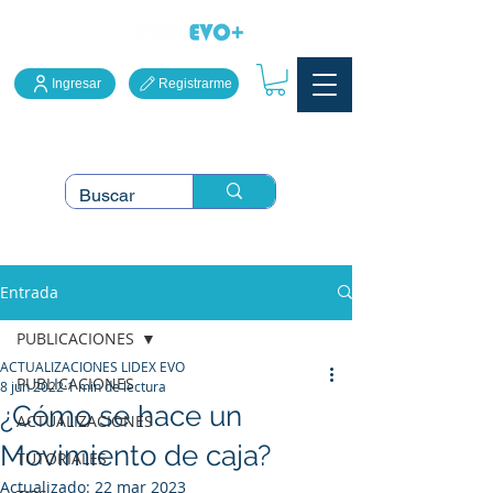
Ingresar
Registrarme
LidexEVO Sistema Punto
de Venta en la Nube
Entrada
PUBLICACIONES
ACTUALIZACIONES LIDEX EVO
PUBLICACIONES
8 jun 2022
1 min de lectura
¿Cómo se hace un
ACTUALIZACIONES
Movimiento de caja?
TUTORIALES
Actualizado:
22 mar 2023