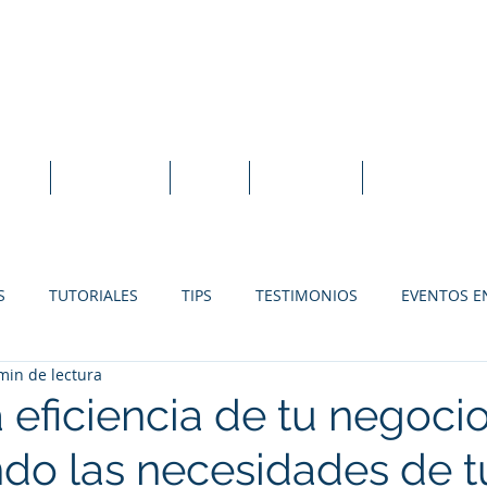
idexEVO Sistema Punto de Venta en la N
orte
Tutoriales
Blog
En Línea
Instalación L
S
TUTORIALES
TIPS
TESTIMONIOS
EVENTOS E
min de lectura
SOLUCIONES PARA RESTAURANTES
SOLUCIONES PARA FER
 eficiencia de tu negoci
do las necesidades de t
SOLUCIONES PARA TIENDAS DE REGALOS