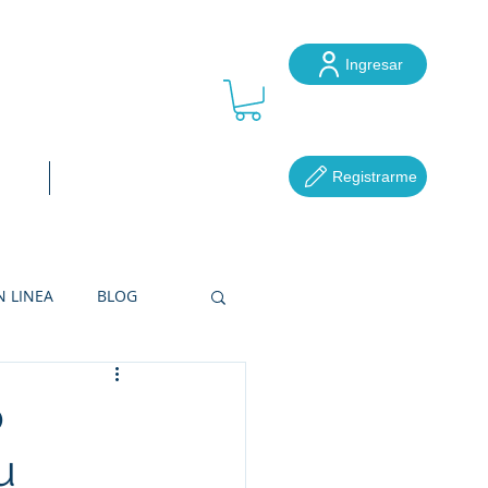
Ingresar
ube
Registrarme
ocal
Más...
N LINEA
BLOG
RETERÍAS
o
u