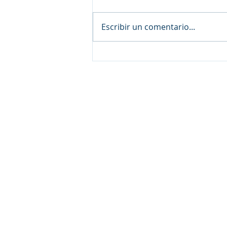
Escribir un comentario...
¿Cómo Cargar un Pedido y
Completar el Pago desde
Venta de Caja en Lidex
EVO?