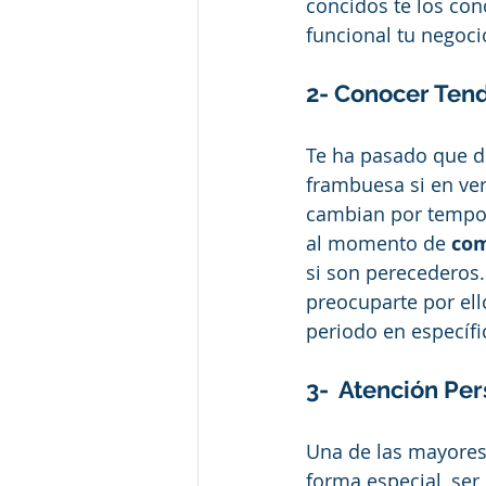
concidos te los co
funcional tu negoci
2- Conocer Ten
Te ha pasado que de
frambuesa si en ver
cambian por tempor
al momento de 
com
si son perecederos.
preocuparte por ello
periodo en específi
3-  Atención Pe
Una de las mayores 
forma especial, ser