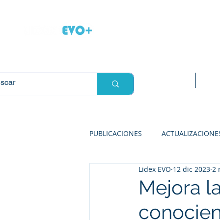
L
Inicio
Sop
PUBLICACIONES
ACTUALIZACIONE
Lidex EVO
12 dic 2023
2 
SOLUCIONES PARA ABARROTES
Mejora la
conocien
SOLUCIONES PARA FARMACIAS