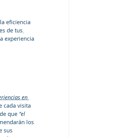
a eficiencia 
es de tus
a experiencia 
eriencias en 
e cada visita 
 de que 
"el 
omendarán los 
e sus 