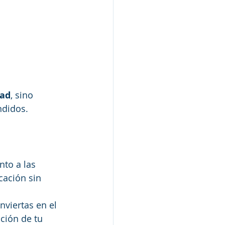
dad
, sino 
ndidos. 
to a las 
ación sin 
nviertas en el 
ción de tu 