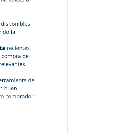
 disponibles 
ndo la 
ta 
recientes 
e compra de 
relevantes. 
erramienta de 
un buen 
evo comprador 