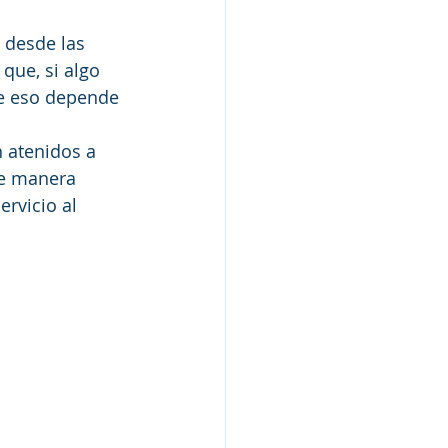
 desde las 
que, si algo 
de eso depende 
 atenidos a 
de manera 
rvicio al 