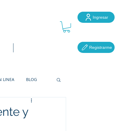
Ingresar
ube
Registrarme
ocal
Más...
N LINEA
BLOG
RETERÍAS
ente y