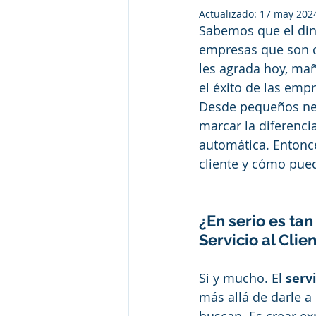
Actualizado:
17 may 202
Sabemos que el din
empresas que son co
les agrada hoy, mañ
el éxito de las empr
Desde pequeños neg
marcar la diferencia
automática. Entonce
cliente y cómo pued
¿En serio es tan
Servicio al Clien
Si y mucho. El
 serv
más allá de darle a 
buscan. Es crear ex