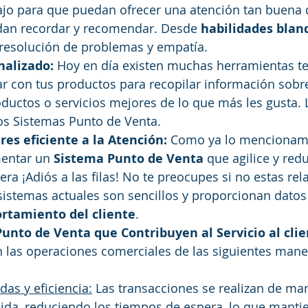
ajo para que puedan ofrecer una atención tan buena 
edan recordar y recomendar. Desde 
habilidades blan
resolución de problemas y empatía. 
nalizado: 
Hoy en día existen muchas herramientas te
 con tus productos para recopilar información sobre 
oductos o servicios mejores de lo que más les gusta.
s Sistemas Punto de Venta.  
es eficiente a la Atención: 
Como ya lo mencionamo
entar un 
Sistema Punto de Venta
 que agilice y redu
ra ¡Adiós a las filas! No te preocupes si no estas re
 sistemas actuales son sencillos y proporcionan datos
rtamiento del cliente
. 
unto de Venta que Contribuyen al Servicio al clie
n las operaciones comerciales de las siguientes mane
as y eficiencia:
 Las transacciones se realizan de ma
uida, reduciendo los tiempos de espera, lo que mantie