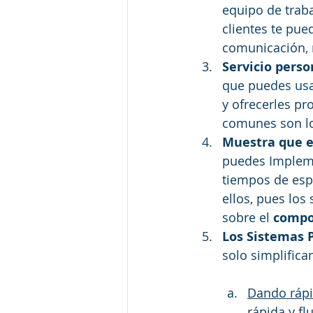
equipo de trab
clientes te pu
comunicación, 
Servicio perso
que puedes usar
y ofrecerles pr
comunes son lo
Muestra que er
puedes Implem
tiempos de espe
ellos, pues los
sobre el
 compo
Los Sistemas P
solo simplifica
Dando rápid
rápida y fl