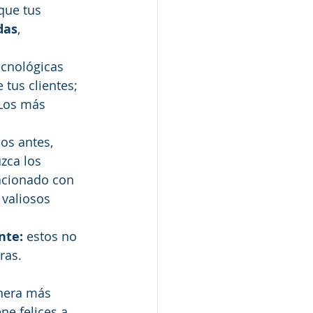
que tus 
das
, 
cnológicas 
tus clientes; 
 Los más 
s antes, 
zca los 
lacionado con 
 valiosos 
nte: 
estos no 
ras. 
nera más 
ne felices a 