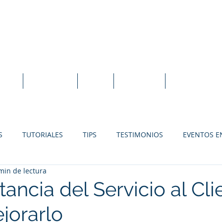
idexEVO Sistema Punto de Venta en la N
orte
Tutoriales
Blog
En Línea
Instalación L
S
TUTORIALES
TIPS
TESTIMONIOS
EVENTOS E
min de lectura
SOLUCIONES PARA RESTAURANTES
SOLUCIONES PARA FER
ancia del Servicio al Cli
jorarlo
SOLUCIONES PARA TIENDAS DE REGALOS