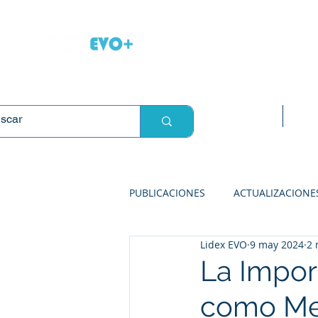
L
Inicio
Sop
PUBLICACIONES
ACTUALIZACIONE
Lidex EVO
9 may 2024
2 
SOLUCIONES PARA ABARROTES
La Import
como Me
SOLUCIONES PARA FARMACIAS