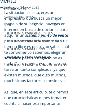
venta
TIPS
Actualizado:
24 nov 2023
TESTIMONIOS
La situación es esta, eres un 
EVENTOS EN LINEA
empresario que busca un mejor 
manejo de su negocio, navegas en 
BLOG
internet en busca de opciones para 
SOLUCIONES PARA ABARROTES
adquirir un 
sistema punto de venta
, 
pero la competencia es mucha y tu 
SOLUCIONES PARA RESTAURANTES
tiempo libre es poco; ¿no sabes cuál 
SOLUCIONES PARA FERRETERÍAS
te conviene? Lo sabemos, elegir un 
SOLUCIONES PARA FARMACIAS
software para tu negocio
 no es 
nada fácil y puede resultar ser una 
SOLUCIONES PARA TIENDAS DE REGALOS
tarea un tanto complicada, ya que 
existen muchos, que digo muchos, 
muchísimos factores a considerar.   
Así que, en este artículo, te diremos 
que características debes tomar en 
cuenta al hacer esa importante 