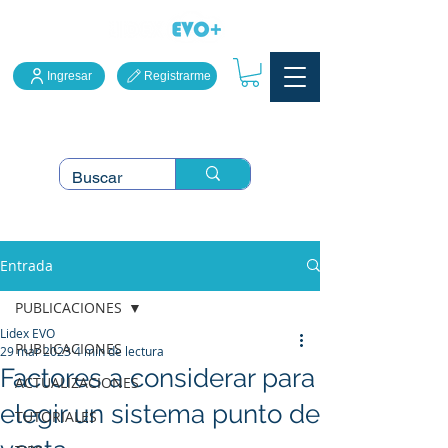
Ingresar
Registrarme
LidexEVO Sistema Punto
de Venta en la Nube
Entrada
PUBLICACIONES
Lidex EVO
PUBLICACIONES
29 mar 2023
4 min de lectura
Factores a considerar para
ACTUALIZACIONES
elegir un sistema punto de
TUTORIALES