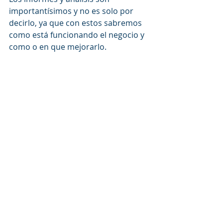
importantísimos y no es solo por 
decirlo, ya que con estos sabremos 
como está funcionando el negocio y 
como o en que mejorarlo.
Solo los POS modernos ofrecen 
estas funciones en tiempo real, 
permitiendo a los propietarios 
tomar decisiones que ayuden a 
mejorar su negocio en varios 
cambios que sean rápidos y 
efectivos en su negocio. 
Entonces bien, elegir un 
sistema 
punto de venta
 es ideal cuando 
queremos dar un paso más allá con 
nuestro negocio, así que esto 
no se 
ve como un gasto, si no como una 
inversión 
para mejorar nuestra 