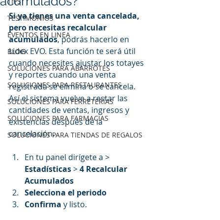
acumulados?
TIPS
Si ya tienes una venta cancelada, 
TESTIMONIOS
pero necesitas recalcular 
EVENTOS EN LINEA
acumulados
, podrás hacerlo en 
Lidex EVO. Esta función te será útil 
BLOG
cuando necesites ajustar los totayes 
SOLUCIONES PARA ABARROTES
y reportes cuando una venta 
SOLUCIONES PARA RESTAURANTES
registrada se elimina o se cancela. 
Así el sistema vuelve a restar las 
SOLUCIONES PARA FERRETERÍAS
cantidades de ventas, ingresos y 
SOLUCIONES PARA FARMACIAS
existencias después de la 
cancelación.
SOLUCIONES PARA TIENDAS DE REGALOS
En tu panel dirígete a > 
Estadísticas 
> 
4 Recalcular 
Acumulados 
Selecciona el periodo
Confirma
 y listo.   