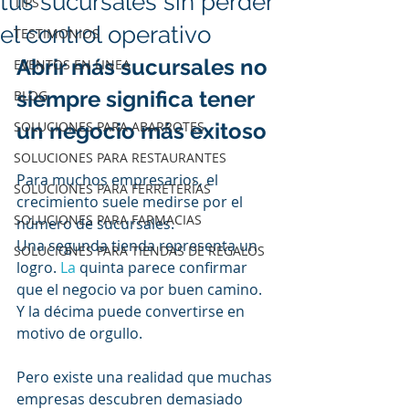
tus sucursales sin perder
TIPS
el control operativo
TESTIMONIOS
Abrir más sucursales no 
EVENTOS EN LINEA
siempre significa tener 
BLOG
SOLUCIONES PARA ABARROTES
un negocio más exitoso
SOLUCIONES PARA RESTAURANTES
Para muchos empresarios, el 
SOLUCIONES PARA FERRETERÍAS
crecimiento suele medirse por el 
SOLUCIONES PARA FARMACIAS
número de sucursales.
Una segunda tienda representa un 
SOLUCIONES PARA TIENDAS DE REGALOS
logro.
 La
 quinta parece confirmar 
que el negocio va por buen camino. 
Y la décima puede convertirse en 
motivo de orgullo.
Pero existe una realidad que muchas 
empresas descubren demasiado 