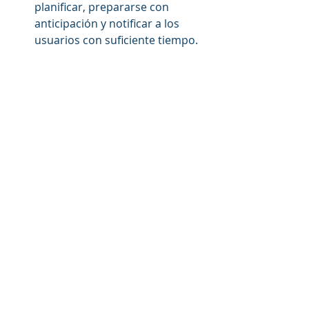
planificar, prepararse con 
anticipación y notificar a los 
usuarios con suficiente tiempo. 
Esto les permitirá prepararse y 
asegurarse de que sus sistemas 
estén listos para la actualización.
Trabajar con proveedores 
confiables:
 Es fundamental 
trabajar con proveedores 
confiables que ofrezcan 
actualizaciones frecuentes y 
soporte técnico. De esta 
manera, podrás de que siempre 
tendrás acceso a la última 
versión del software y 
soporte 
técnico
 en caso de problemas.
Siguiendo estos consejos, podrás 
evitar quedarte en lo obsoleto con 
un punto de venta desactualizado y 