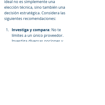
ideal no es simplemente una 
elección técnica, sino también una 
decisión estratégica. Considera las 
siguientes recomendaciones:
Investiga y compara
: No te 
límites a un único proveedor. 
Investiga diversas opciones y 
compara sus características y 
precios.
Consulta a otros empresarios
: 
Habla con otros dueños de 
negocios en tu industria sobre 
sus experiencias con diferentes 
sistemas de punto de venta.
Prueba demos
: La mayoría de 
los proveedores ofrecen 