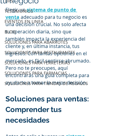
tu negocio
TIPS
Elegir un 
sistema de punto de 
TESTIMONIOS
venta
 adecuado para tu negocio es 
EVENTOS EN LINEA
una decisión crucial. No solo afecta 
tu operación diaria, sino que 
BLOG
también impacta la experiencia del 
SOLUCIONES PARA ABARROTES
cliente y, en última instancia, tus 
SOLUCIONES PARA RESTAURANTES
ingresos. Con tantas opciones en el 
mercado, es fácil sentirse abrumado. 
SOLUCIONES PARA FERRETERÍAS
Pero no te preocupes, aquí 
SOLUCIONES PARA FARMACIAS
encontrarás una guía completa para 
ayudarte a tomar la mejor decisión.
SOLUCIONES PARA TIENDAS DE REGALOS
Soluciones para ventas: 
Comprender tus 
necesidades