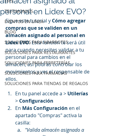
almacén asignado al
TIPS
personal en Lidex EVO?
TESTIMONIOS
Sigue este tutorial y
 Cómo agregar 
EVENTOS EN LINEA
compras que se validen en un 
BLOG
almacén asignado al personal en 
SOLUCIONES PARA ABARROTES
Lidex EVO
. Esta función te será útil 
para cuando necesites validar a tu 
SOLUCIONES PARA RESTAURANTES
personal para cambios en el 
SOLUCIONES PARA FERRETERÍAS
almacén, así podrás controlar los 
movimientos y ver el responsable de 
SOLUCIONES PARA FARMACIAS
ellos.
SOLUCIONES PARA TIENDAS DE REGALOS
En tu panel accede a > 
Utilerías 
> 
Configuración 
En 
Más Configuración
 en el 
apartado "Compras" activa la 
casilla:
"Valida almacén asignado a 