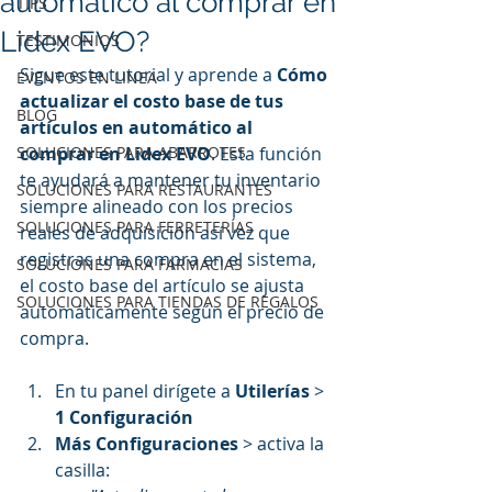
automático al comprar en
TIPS
Lidex EVO?
TESTIMONIOS
Sigue este tutorial y aprende a 
Cómo 
EVENTOS EN LINEA
actualizar el costo base de tus 
BLOG
artículos en automático al 
SOLUCIONES PARA ABARROTES
comprar en Lidex EVO
. Esta función 
te ayudará a mantener tu inventario 
SOLUCIONES PARA RESTAURANTES
siempre alineado con los precios 
SOLUCIONES PARA FERRETERÍAS
reales de adquisición así vez que 
registras una compra en el sistema, 
SOLUCIONES PARA FARMACIAS
el costo base del artículo se ajusta 
SOLUCIONES PARA TIENDAS DE REGALOS
automáticamente según el precio de 
compra.
En tu panel dirígete a 
Utilerías 
> 
1 Configuración 
Más Configuraciones
 > activa la 
casilla: