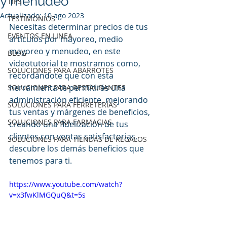
y menudeo
TIPS
Actualizado:
10 ago 2023
TESTIMONIOS
Necesitas determinar precios de tus 
EVENTOS EN LINEA
artículos por mayoreo, medio 
mayoreo y menudeo, en este 
BLOG
videotutorial te mostramos como, 
SOLUCIONES PARA ABARROTES
recordándote que con esta 
herramienta te permitirás una 
SOLUCIONES PARA RESTAURANTES
administración eficiente, mejorando 
SOLUCIONES PARA FERRETERÍAS
tus ventas y márgenes de beneficios, 
SOLUCIONES PARA FARMACIAS
creando una fidelización de tus 
clientes con ventas satisfactorias, 
SOLUCIONES PARA TIENDAS DE REGALOS
descubre los demás beneficios que 
tenemos para ti.
https://www.youtube.com/watch?
v=x3fwKlMGQuQ&t=5s