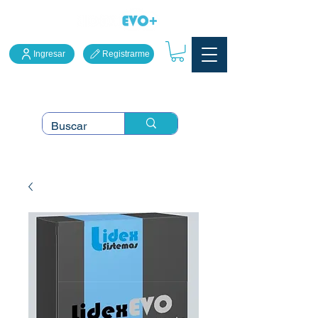
Ingresar
Registrarme
LidexEVO Sistema Punto
de Venta en la Nube