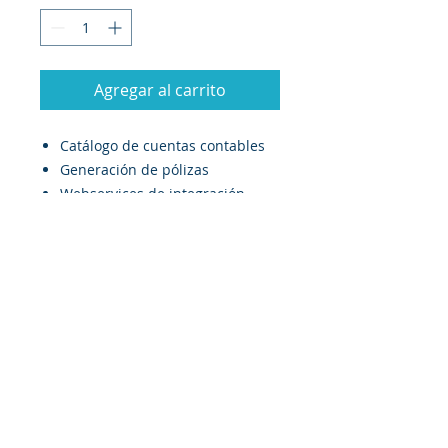
Agregar al carrito
Catálogo de cuentas contables
Generación de pólizas
Webservices de integración
corporativa.
En cantidad selecciona el número
de sucursales.
Aviso de
Privacidad
Términos y Condiciones del