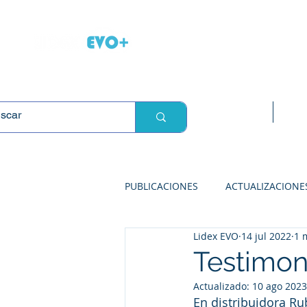
L
Inicio
Sop
PUBLICACIONES
ACTUALIZACIONE
Lidex EVO
14 jul 2022
1 
SOLUCIONES PARA ABARROTES
Testimon
Actualizado:
10 ago 2023
SOLUCIONES PARA FARMACIAS
En distribuidora Ru