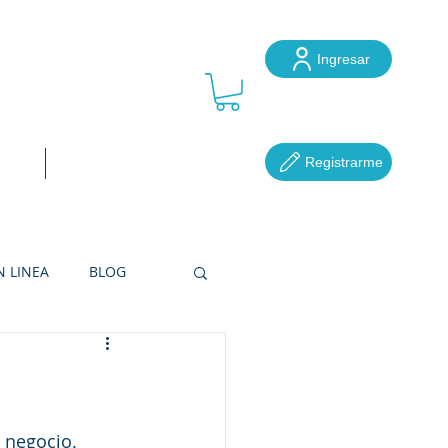
Ingresar
ube
Registrarme
ocal
Más...
N LINEA
BLOG
RETERÍAS
u negocio.