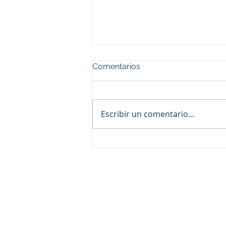
Comentarios
Escribir un comentario...
Testimonio: Como Lidex
EVO transformó la
administración multi-
sucursales de nuestra
clienta.