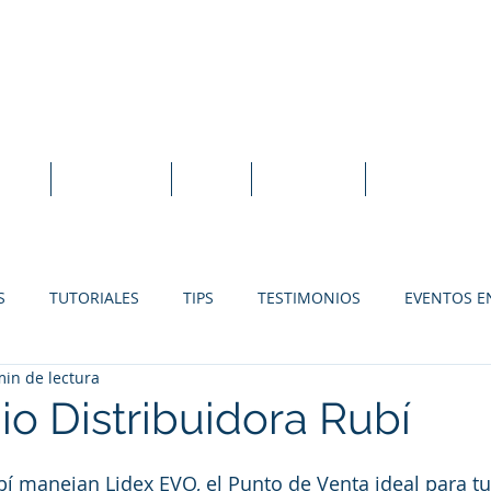
idexEVO Sistema Punto de Venta en la N
orte
Tutoriales
Blog
En Línea
Instalación L
S
TUTORIALES
TIPS
TESTIMONIOS
EVENTOS E
min de lectura
SOLUCIONES PARA RESTAURANTES
SOLUCIONES PARA FER
io Distribuidora Rubí
SOLUCIONES PARA TIENDAS DE REGALOS
bí manejan Lidex EVO, el Punto de Venta ideal para t