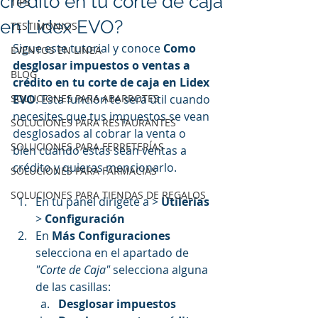
crédito en tu corte de caja
TIPS
en Lidex EVO?
TESTIMONIOS
Sigue este tutorial y conoce 
Como 
EVENTOS EN LINEA
desglosar impuestos o ventas a 
BLOG
crédito en tu corte de caja en Lidex 
SOLUCIONES PARA ABARROTES
EVO
. Esta función te será útil cuando 
necesites que tus impuestos se vean 
SOLUCIONES PARA RESTAURANTES
desglosados al cobrar la venta o 
SOLUCIONES PARA FERRETERÍAS
bien cuando estas sean ventas a 
crédito y quieras mencionarlo.
SOLUCIONES PARA FARMACIAS
SOLUCIONES PARA TIENDAS DE REGALOS
En tu panel dirígete a > 
Utilerías
> 
Configuración 
En 
Más Configuraciones 
selecciona en el apartado de 
"Corte de Caja"
 selecciona alguna 
de las casillas:
Desglosar impuestos 