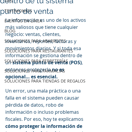
dentro de tu sistema
TIPS
punto de venta
TESTIMONIOS
La información es uno de los activos 
EVENTOS EN LINEA
más valiosos que tiene cualquier 
BLOG
negocio: ventas, clientes, 
SOLUCIONES PARA ABARROTES
inventarios, reportes, facturas y 
movimientos diarios. Y si toda esa 
SOLUCIONES PARA RESTAURANTES
información se gestiona dentro de 
SOLUCIONES PARA FERRETERÍAS
un 
sistema punto de venta (POS)
, 
entonces protegerla 
no es 
SOLUCIONES PARA FARMACIAS
opcional… es esencial.
SOLUCIONES PARA TIENDAS DE REGALOS
Un error, una mala práctica o una 
falla en el sistema pueden causar 
pérdida de datos, robo de 
información o incluso problemas 
fiscales. Por eso, hoy te explicamos 
cómo proteger la información de 