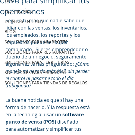
clave para simplificar tus
TIPS
operaciones
TESTIMONIOS
Seguro tu más que nadie sabe que 
EVENTOS EN LINEA
lidiar con las ventas, los inventarios, 
BLOG
los empleados, los reportes y los 
SOLUCIONES PARA ABARROTES
impuestos puede ser super 
complicado.  Si eres emprendedor o 
SOLUCIONES PARA RESTAURANTES
dueño de un negocio, seguramente 
SOLUCIONES PARA FERRETERÍAS
alguna vez te has preguntado: 
¿Cómo 
manejo mi negocio más fácil, sin perder 
SOLUCIONES PARA FARMACIAS
el control ni pasarme todo el día 
SOLUCIONES PARA TIENDAS DE REGALOS
trabajando?
La buena noticia es que sí hay una 
forma de hacerlo. Y la respuesta está 
en la tecnología: usar un 
software 
punto de venta (POS)
 diseñado 
para automatizar y simplificar tus 