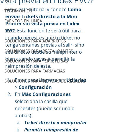
vista previa en Lidex EVO?
TIPS
Sigue este tutorial y conoce 
Cómo 
TESTIMONIOS
enviar Tickets directo a la Mini 
EVENTOS EN LINEA
Printer sin vista previa en Lidex 
EVO
. Esta función te será útil para 
BLOG
cuando necesites que tu ticket no 
SOLUCIONES PARA ABARROTES
tenga ventanas previas al salir, sino 
SOLUCIONES PARA RESTAURANTES
sea directo desde su miniprinter o 
bien cuando vayas a permitir la 
SOLUCIONES PARA FERRETERÍAS
reimpresión de esta.
SOLUCIONES PARA FARMACIAS
En tu panel ingresa a > 
Utilerías
SOLUCIONES PARA TIENDAS DE REGALOS
> 
Configuración 
En 
Más Configuraciones
selecciona la casilla que 
necesites (puede ser una o 
ambas):
Ticket directo a miniprinter
Permitir reimpresión de 