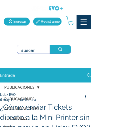
Ingresar
Registrarme
LidexEVO Sistema Punto
de Venta en la Nube
Entrada
PUBLICACIONES
Lidex EVO
PUBLICACIONES
6 may
1 min de lectura
¿Cómo enviar Tickets
ACTUALIZACIONES
directo a la Mini Printer sin
TUTORIALES