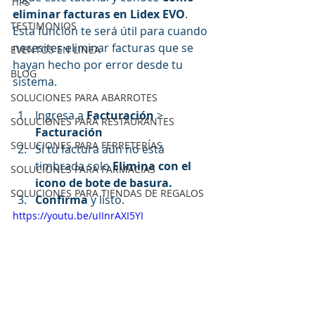
TIPS
eliminar facturas en Lidex EVO
. 
TESTIMONIOS
Esta función te será útil para cuando 
necesites eliminar facturas que se 
EVENTOS EN LINEA
hayan hecho por error desde tu 
BLOG
sistema.
SOLUCIONES PARA ABARROTES
Ingresa a 
Facturación
 >
SOLUCIONES PARA RESTAURANTES
Facturación 
SOLUCIONES PARA FERRETERÍAS
Si tu factura aún no está 
timbrada solo 
Elimina con el 
SOLUCIONES PARA FARMACIAS
icono de bote de basura.
SOLUCIONES PARA TIENDAS DE REGALOS
Confirma 
y listo.
https://youtu.be/uIInrAXI5YI